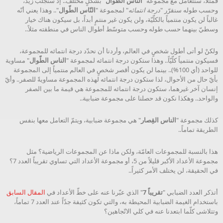
فمثلاً، سنتعامل مع مجموعة "
الناس الطّوال
" بشكلٍ مختلف.. إذ سنجلب زيد،
وحسب طوله سنقرّر "
درجة انتمائه
" لمجموعة "
النّاس الطّوال
".. وهذا يعني أنّه
غالباً لن يكون منتمياً بالكلّيّة، ولن يكون غير منتمٍ أبداً، بل سيكون هناك خيار
وسطيّ بينهما حسب طوله وحسب متوسّط أطوال الناس في منطقته مثلاً..
ولكنْ لو أتى أطول شخصٍ في العالم، وأردنا أن نحدّد درجة انتمائه للمجموعة،
فسيكون منتمياً كلّيّاً.. وهذا ستكون درجة انتمائه لمجموعة "
الناس الطّوال
" مساوية
للواحد (أي 100%).. بينما لن يكون أقصر شخصٍ في العالم منتمياً إلى المجموعة
بأيّ حال من الأحوال، لذا ستكون درجة انتمائه لهذه المجموعة مساويةً للصفر.. وأيّ
إنسان آخر غيرهما، ستكون درجة انتمائه للمجموعة هي قيمة ما بين الصفر
والواحد.. وهكذا نكون قد حصلنا على مجموعة ضبابية..
كذلك مجموعة "
الناس القِصار
" هي مجموعة ضبابية، ويتمّ التعامل معها بنفس
الطريقة تماماً..
هذا بالنسبة للمجموعات العامّة، ولكن ماذا عن المجموعات الرياضية؟ مثل
مجموعة الأعداد الأكبر قليلاً من 5، أو مجموعة الأعداد التي تساوي تقريباً العدد 7؟
في الحقيقة، لن يختلف الأمر كثيراً..
أتذكر العدد الضبابي "
تقريباً 7
" الذي عبّرنا عنه على خطّ الأعداد في
المقال السابق
باستخدام الغيمة الضبابية المحيطة به، والتي تكون كثيفة جدّاً عند العدد 7 تماماً،
وتتلاشى كلّما ابتعدنا عنه في كلي الاتّجاهين؟