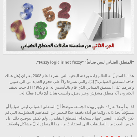
"المنطق الضبابي ليس ضبابياً" "Fuzzy logic is not fuzzy".
هذا ما استهلّ به العالم زادة ورقته البحثية التي نشرها عام 2008 بعنوان (هل هناك
حاجة للمنطق الضبابي؟) [2]، والتي نشرها ردّاً على هجوم العديد من الرياضيين
وغيرهم على المنطق الضبابي الذي قام بالتأسيس له عام 1965 [1]، حيث يعتقد
الكثيرون أنّه منطق مشوّش وغير دقيق، وليست هناك أيّ فائدة فعليّة له..
لذا بدأ مقدّمة ردّه عليهم بهذه الجملة، موضحاً أنّ المنطق الضبابي ليس ضبابياً أو
مشوّشاً بحدّ ذاته، وإنّما هو أداة دقيقة جدّاً للتعبير عن المفاهيم المشوّشة التي لم
يكن بالإمكان التعبير عنها باستخدام المنطق التقليدي.. ولم يكتفِ بتوضيح ذلك، بل
عرض العديد من التطبيقات التي استفادتْ من هذا المنطق لحلّ مشاكل واقعيّة..