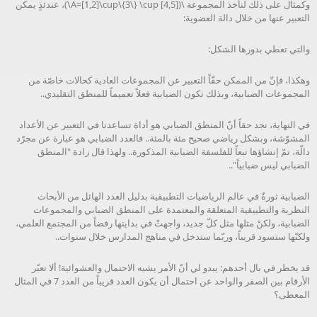
وكمثال على ذلك لنأخذ المجموعة \(A=[1,2]\cup\{3\} \cup [4,5]\)، عندئذٍ يمكن
التعبير عنها من خلال دالة العضوية:
والتي تعطي بدورها الشكل:
وهكذا، فإنّ من الممكن حقّاً التعبير عن المجموعات العادية كحالات خاصّة من
المجموعات الضبابية، وبذلك تكون الضبابية فعلاً تعميماً للمنطق التقليدي..
في النهاية، نجد حقاً أنّ المنطق الضبابي هو أداة تساعدنا في التعبير عن الأعداد
المشوّشة، وبشكل رياضي صحيح مئة بالمئة.. فالعدد الضبابي هو عبارة عن مجرّد
دالّة، تمّ إنشاؤها تبعاً للفلسفة الضبابية المذكورة.. ولهذا قال زادة "المنطق
الضبابي ليس ضبابياً"..
الضبابية ثورةٌ في عالم الرياضيات التطبيقية بدليل العدد الهائل من الأبحاث
النظرية والتطبيقية المتعلقة والمعتمدة على المنطق الضبابي والمجموعات
الضبابية، ولكنْ مثلها مثل كلّ جديد، واجهتْ في بدايتها رفضاً من المجتمع العلمي،
ولكنّها ستسود قريباً، وربّما ستدخل في مناهج المدارس خلال سنوات..
قد يخطر في بال أحدهم: يبدو لي أنّ الأمر يشبه الاحتمال والعشوائية! ألا تعبّر
الأرقام بين الصفر والواحد عن احتمال أن يكون العدد قريباً من العدد 7 في المثال
المعطى؟