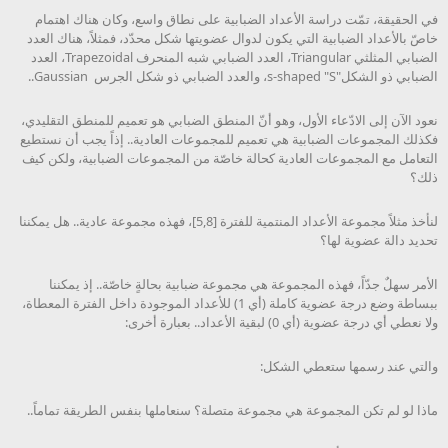
في الحقيقة، تمّت دراسة الأعداد الضبابية على نطاق واسع، وكان هناك اهتمام
خاصّ بالأعداد الضبابية التي يكون لدوال عضويتها شكل محدّد، فمثلاً، هناك العدد
الضبابي المثلثي Triangular، العدد الضبابي شبه المنحرف Trapezoidal، العدد
الضبابي ذو الشكل"s-shaped "S، والعدد الضبابي ذو شكل الجرس Gaussian..
نعود الآن إلى الادّعاء الأول، وهو أنّ المنطق الضبابي هو تعميم للمنطق التقليدي،
فكذلك المجموعات الضبابية هي تعميم للمجموعات العادية.. إذاً يجب أن نستطيع
التعامل مع المجموعات العادية كحالة خاصّة من المجموعات الضبابية، ولكن كيف
ذلك؟
لنأخذ مثلاً مجموعة الأعداد المنتمية للفترة [5,8]، فهذه مجموعة عادية.. هل يمكننا
تحديد دالة عضوية لها؟
الأمر سهلٌ جدّاً، فهذه المجموعة هي مجموعة ضبابية بحالةٍ خاصّة.. إذ يمكننا
ببساطة وضع درجة عضوية كاملة (أي 1) للأعداد الموجودة داخل الفترة المعطاة،
ولا نعطي أي درجة عضوية (أي 0) لبقية الأعداد.. بعبارة أخرى:
والتي عند رسمها ستعطي الشكل:
ماذا لو لم تكن المجموعة هي مجموعة متصلة؟ سنعاملها بنفس الطريقة تماماً..