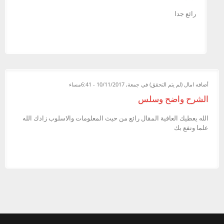
رائع جدا
أضافه
امال (لم يتم التحقق)
في جمعة, 10/11/2017 - 6:41مساء
الشرح واضح وسلس
الله يعطيك العافية المقال رائع من حيث المعلومات والاسلوب زادك الله
علما ونفع بك