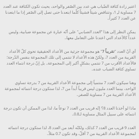
اعتبر زادة كثافة الضّباب هي عدد بين الصّفر والواحد، بحيث تكون الكثافة عند العدد
7 مساوية لـِ 1، وتتناقص شيئاً فشيئاً كلّما ابتعدنا حتى تصل إلى الصّفر إذا ما ابتعدنا
عن العدد 7 كثيراً..
يمكن النظر إلى هذا "
العدد الضبابي
" على أنّه عبارة عن مجموعة ضبابية، وليس
عدداً كالأعداد التي اعتدنا على التعامل معها..
أي أنّ العدد "
تقريباً 7
" هو مجموعة جزئية من الأعداد الحقيقية تحوي كلّ الأعداد
القريبة من العدد 7، ولكنّ هذه الأعداد لا تنتمي إلى تلك المجموعة بنفس الدّرجة؛
فالأعداد الأقرب من 7 تنتمي بشكلٍ أكبر إلى المجموعة.. بل إنّ درجة انتماء العدد
تساوي كثافة الضباب عنده..
وهنا سيكون العدد 7 منتمياً إلى مجموعة الأعداد القريبة من 7 بدرجة تساوي
الواحد، بينما العدد مليون ليس قريباً أبداً من 7، لذا ستكون درجة انتمائه لمجموعة
الأعداد القريبة من 7 مساوية للصفر..
ماذا لو أخذنا العدد 8؟ إنّه قريب من العدد 7 نوعاً ما، لذا من الممكن أن تكون درجة
انتمائه على سبيل المثال مساوية لـ0.8..
العدد 9 قريب من العدد 7 كذلك، ولكنّه أبعد من العدد 8، لذا ستكون درجة انتمائه
لمجموعة الأعداد القريبة من 7 أقلّ، وقد تكون 0.7 مثلاً..