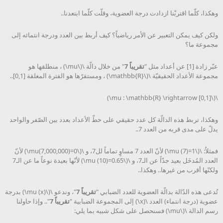
وهكذا، كلّما اقتربْنا ازدادت درجة العضوية، وقلّت كلّما ابتعدنا..
ولكن كيف يمكن التعبير عن الأمر رياضياً؟ كيف أربط بين العدد ودرجة انتمائه إلى
مجموعة ما؟
عبّر زادة [1] عن أعداد مثل "
تقريباً 7
" من خلال دالّة \(\mu\) ، منطلقها هو
مجموعة الأعداد الحقيقيّة \(\mathbb{R}\) ، ومستقرّها هو الفترة المغلقة [0,1]..
\(\mu : \mathbb{R} \rightarrow [0,1]\)
وهكذا، تربط هذه الدالّة كل عدد حقيقي على خطّ الأعداد بعدد بين الصّفر والواحد
يدلّ على مدى قربه من العدد 7..
فمثلاُ: \(\mu (7)=1\) لأنّ العدد 7 مساوٍ تماماً لل7، و \(\mu(7,000,000)=0\) لأنّ
العدد المُدخَل بعيد جدّاً عن الـ7، و \(\mu (10)=0.65\) لأنّها بعيدة نوعاً ما عن الـ7
ولكنّها أقرب من غيرها.. وهكذا..
تُدعى هذه الدّالة بدالّة العضوية للعدد الضبابي "
تقريباً 7
"، وندعو \(\mu (x)\) بدرجة
عضوية (درجة انتماء) العدد \(x\) إلى المجموعة الضبابية "
تقريباً 7
".. وإذا حاولنا
رسم الدالة \(\mu\) فسنحصل على شكل شبيه بما يلي: