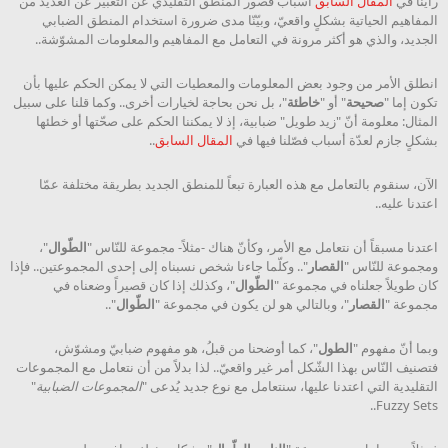
رأينا في
المقال السابق
أسباب قصور المنطق التقليدي عن التعبير عن العديد من
المفاهيم الحياتية بشكلٍ واقعيّ، وبيّنّا مدى ضرورة استخدام المنطق الضبابي
الجديد، والذي هو أكثر مرونة في التعامل مع المفاهيم والمعلومات المشوّشة..
انطلق الأمر من وجود بعض المعلومات والمعطيات التي لا يمكن الحكم عليها بأن
تكون إما "
صحيحة
" أو "
خاطئة
"، بل نحن بحاجة لخيارات أخرى.. وكما قلنا على سبيل
المثال: معلومة أنّ "زيد طويل" ضبابية، إذ لا يمكننا الحكم على صحّتها أو خطئها
بشكلٍ جازم لعدّة أسباب فصّلنا فيها في
المقال السابق
..
الآن، سنقوم بالتعامل مع هذه العبارة تبعاً للمنطق الجديد بطريقة مختلفة عمّا
اعتدنا عليه..
اعتدنا مسبقاً أن نتعامل مع الأمر، وكأنّ هناك -مثلاً- مجموعة للنّاس "
الطّوال
"،
ومجموعة للنّاس "
القصار
".. وكلّما جاءنا شخص نسبناه إلى إحدى المجموعتين.. فإذا
كان طويلاً جعلناه في مجموعة "
الطّوال
"، وكذلك إذا كان قصيراً وضعناه في
مجموعة "
القصار
"، وبالتالي هو لن يكون في مجموعة "
الطّوال
"..
وبما أنّ مفهوم "
الطول
"، كما أوضحنا من قبلُ، هو مفهوم ضبابيّ ومشوّش،
فتصنيف النّاس بهذا الشّكل أمر غير واقعيّ.. لذا بدلاً من أن نتعامل مع المجموعات
التقليدية التي اعتدنا عليها، سنتعامل مع نوع جديد يُدعى "
المجموعات الضبابية
"
Fuzzy Sets..