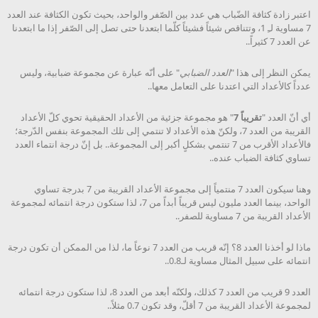
اعتبر زادة كثافة الضّباب هي عدد بين الصّفر والواحد، بحيث تكون الكثافة عند العدد
7 مساوية لـِ 1، وتتناقص شيئاً فشيئاً كلّما ابتعدنا حتى تصل إلى الصّفر إذا ما ابتعدنا
عن العدد 7 كثيراً..
يمكن النظر إلى هذا "
العدد الضبابي
" على أنّه عبارة عن مجموعة ضبابية، وليس
عدداً كالأعداد التي اعتدنا على التعامل معها..
أي أنّ العدد "
تقريباً 7
" هو مجموعة جزئية من الأعداد الحقيقية تحوي كلّ الأعداد
القريبة من العدد 7، ولكنّ هذه الأعداد لا تنتمي إلى تلك المجموعة بنفس الدّرجة؛
فالأعداد الأقرب من 7 تنتمي بشكلٍ أكبر إلى المجموعة.. بل إنّ درجة انتماء العدد
تساوي كثافة الضباب عنده..
وهنا سيكون العدد 7 منتمياً إلى مجموعة الأعداد القريبة من 7 بدرجة تساوي
الواحد، بينما العدد مليون ليس قريباً أبداً من 7، لذا ستكون درجة انتمائه لمجموعة
الأعداد القريبة من 7 مساوية للصفر..
ماذا لو أخذنا العدد 8؟ إنّه قريب من العدد 7 نوعاً ما، لذا من الممكن أن تكون درجة
انتمائه على سبيل المثال مساوية لـ0.8..
العدد 9 قريب من العدد 7 كذلك، ولكنّه أبعد من العدد 8، لذا ستكون درجة انتمائه
لمجموعة الأعداد القريبة من 7 أقلّ، وقد تكون 0.7 مثلاً..