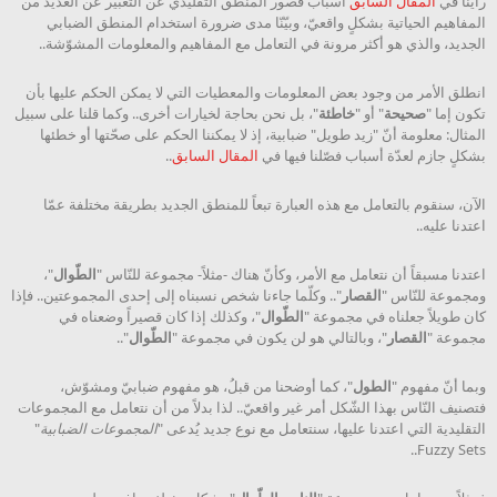
رأينا في
المقال السابق
أسباب قصور المنطق التقليدي عن التعبير عن العديد من
المفاهيم الحياتية بشكلٍ واقعيّ، وبيّنّا مدى ضرورة استخدام المنطق الضبابي
الجديد، والذي هو أكثر مرونة في التعامل مع المفاهيم والمعلومات المشوّشة..
انطلق الأمر من وجود بعض المعلومات والمعطيات التي لا يمكن الحكم عليها بأن
تكون إما "
صحيحة
" أو "
خاطئة
"، بل نحن بحاجة لخيارات أخرى.. وكما قلنا على سبيل
المثال: معلومة أنّ "زيد طويل" ضبابية، إذ لا يمكننا الحكم على صحّتها أو خطئها
بشكلٍ جازم لعدّة أسباب فصّلنا فيها في
المقال السابق
..
الآن، سنقوم بالتعامل مع هذه العبارة تبعاً للمنطق الجديد بطريقة مختلفة عمّا
اعتدنا عليه..
اعتدنا مسبقاً أن نتعامل مع الأمر، وكأنّ هناك -مثلاً- مجموعة للنّاس "
الطّوال
"،
ومجموعة للنّاس "
القصار
".. وكلّما جاءنا شخص نسبناه إلى إحدى المجموعتين.. فإذا
كان طويلاً جعلناه في مجموعة "
الطّوال
"، وكذلك إذا كان قصيراً وضعناه في
مجموعة "
القصار
"، وبالتالي هو لن يكون في مجموعة "
الطّوال
"..
وبما أنّ مفهوم "
الطول
"، كما أوضحنا من قبلُ، هو مفهوم ضبابيّ ومشوّش،
فتصنيف النّاس بهذا الشّكل أمر غير واقعيّ.. لذا بدلاً من أن نتعامل مع المجموعات
التقليدية التي اعتدنا عليها، سنتعامل مع نوع جديد يُدعى "
المجموعات الضبابية
"
Fuzzy Sets..