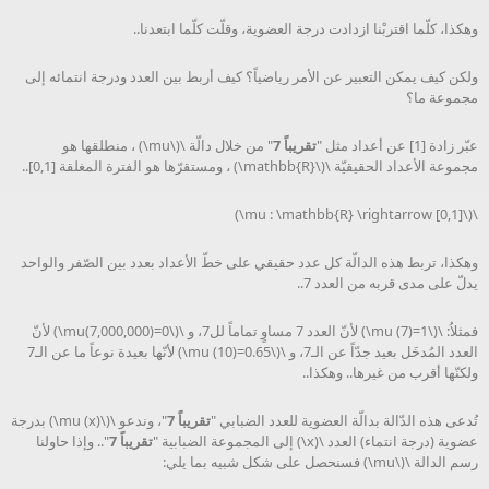
وهكذا، كلّما اقتربْنا ازدادت درجة العضوية، وقلّت كلّما ابتعدنا..
ولكن كيف يمكن التعبير عن الأمر رياضياً؟ كيف أربط بين العدد ودرجة انتمائه إلى
مجموعة ما؟
عبّر زادة [1] عن أعداد مثل "
تقريباً 7
" من خلال دالّة \(\mu\) ، منطلقها هو
مجموعة الأعداد الحقيقيّة \(\mathbb{R}\) ، ومستقرّها هو الفترة المغلقة [0,1]..
\(\mu : \mathbb{R} \rightarrow [0,1]\)
وهكذا، تربط هذه الدالّة كل عدد حقيقي على خطّ الأعداد بعدد بين الصّفر والواحد
يدلّ على مدى قربه من العدد 7..
فمثلاُ: \(\mu (7)=1\) لأنّ العدد 7 مساوٍ تماماً لل7، و \(\mu(7,000,000)=0\) لأنّ
العدد المُدخَل بعيد جدّاً عن الـ7، و \(\mu (10)=0.65\) لأنّها بعيدة نوعاً ما عن الـ7
ولكنّها أقرب من غيرها.. وهكذا..
تُدعى هذه الدّالة بدالّة العضوية للعدد الضبابي "
تقريباً 7
"، وندعو \(\mu (x)\) بدرجة
عضوية (درجة انتماء) العدد \(x\) إلى المجموعة الضبابية "
تقريباً 7
".. وإذا حاولنا
رسم الدالة \(\mu\) فسنحصل على شكل شبيه بما يلي: