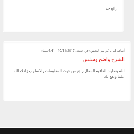
رائع جدا
أضافه
امال (لم يتم التحقق)
في جمعة, 10/11/2017 - 6:41مساء
الشرح واضح وسلس
الله يعطيك العافية المقال رائع من حيث المعلومات والاسلوب زادك الله
علما ونفع بك