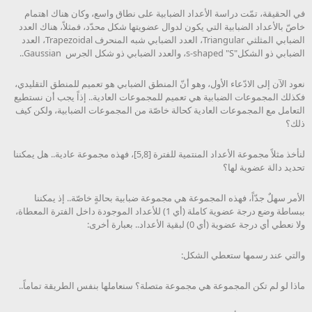
في الحقيقة، تمّت دراسة الأعداد الضبابية على نطاق واسع، وكان هناك اهتمام
خاصّ بالأعداد الضبابية التي يكون لدوال عضويتها شكل محدّد، فمثلاً، هناك العدد
الضبابي المثلثي Triangular، العدد الضبابي شبه المنحرف Trapezoidal، العدد
الضبابي ذو الشكل"s-shaped "S، والعدد الضبابي ذو شكل الجرس Gaussian..
نعود الآن إلى الادّعاء الأول، وهو أنّ المنطق الضبابي هو تعميم للمنطق التقليدي،
فكذلك المجموعات الضبابية هي تعميم للمجموعات العادية.. إذاً يجب أن نستطيع
التعامل مع المجموعات العادية كحالة خاصّة من المجموعات الضبابية، ولكن كيف
ذلك؟
لنأخذ مثلاً مجموعة الأعداد المنتمية للفترة [5,8]، فهذه مجموعة عادية.. هل يمكننا
تحديد دالة عضوية لها؟
الأمر سهلٌ جدّاً، فهذه المجموعة هي مجموعة ضبابية بحالةٍ خاصّة.. إذ يمكننا
ببساطة وضع درجة عضوية كاملة (أي 1) للأعداد الموجودة داخل الفترة المعطاة،
ولا نعطي أي درجة عضوية (أي 0) لبقية الأعداد.. بعبارة أخرى:
والتي عند رسمها ستعطي الشكل:
ماذا لو لم تكن المجموعة هي مجموعة متصلة؟ سنعاملها بنفس الطريقة تماماً..