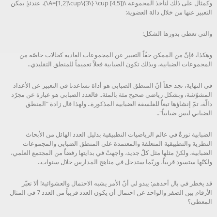
وكمثال على ذلك لنأخذ المجموعة \(A=[1,2]\cup\{3\} \cup [4,5]\)، عندئذٍ يمكن
التعبير عنها من خلال دالة العضوية:
والتي تعطي بدورها الشكل:
وهكذا، فإنّ من الممكن حقّاً التعبير عن المجموعات العادية كحالات خاصّة من
المجموعات الضبابية، وبذلك تكون الضبابية فعلاً تعميماً للمنطق التقليدي..
في النهاية، نجد حقاً أنّ المنطق الضبابي هو أداة تساعدنا في التعبير عن الأعداد
المشوّشة، وبشكل رياضي صحيح مئة بالمئة.. فالعدد الضبابي هو عبارة عن مجرّد
دالّة، تمّ إنشاؤها تبعاً للفلسفة الضبابية المذكورة.. ولهذا قال زادة "المنطق
الضبابي ليس ضبابياً"..
الضبابية ثورةٌ في عالم الرياضيات التطبيقية بدليل العدد الهائل من الأبحاث
النظرية والتطبيقية المتعلقة والمعتمدة على المنطق الضبابي والمجموعات
الضبابية، ولكنْ مثلها مثل كلّ جديد، واجهتْ في بدايتها رفضاً من المجتمع العلمي،
ولكنّها ستسود قريباً، وربّما ستدخل في مناهج المدارس خلال سنوات..
قد يخطر في بال أحدهم: يبدو لي أنّ الأمر يشبه الاحتمال والعشوائية! ألا تعبّر
الأرقام بين الصفر والواحد عن احتمال أن يكون العدد قريباً من العدد 7 في المثال
المعطى؟