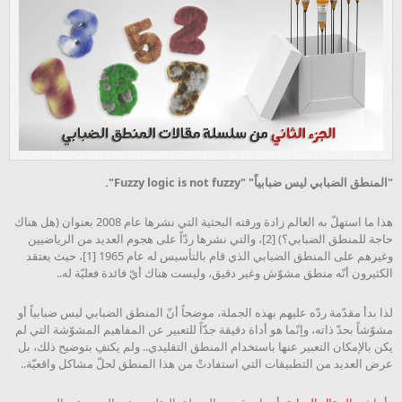
"المنطق الضبابي ليس ضبابياً" "Fuzzy logic is not fuzzy".
هذا ما استهلّ به العالم زادة ورقته البحثية التي نشرها عام 2008 بعنوان (هل هناك
حاجة للمنطق الضبابي؟) [2]، والتي نشرها ردّاً على هجوم العديد من الرياضيين
وغيرهم على المنطق الضبابي الذي قام بالتأسيس له عام 1965 [1]، حيث يعتقد
الكثيرون أنّه منطق مشوّش وغير دقيق، وليست هناك أيّ فائدة فعليّة له..
لذا بدأ مقدّمة ردّه عليهم بهذه الجملة، موضحاً أنّ المنطق الضبابي ليس ضبابياً أو
مشوّشاً بحدّ ذاته، وإنّما هو أداة دقيقة جدّاً للتعبير عن المفاهيم المشوّشة التي لم
يكن بالإمكان التعبير عنها باستخدام المنطق التقليدي.. ولم يكتفِ بتوضيح ذلك، بل
عرض العديد من التطبيقات التي استفادتْ من هذا المنطق لحلّ مشاكل واقعيّة..