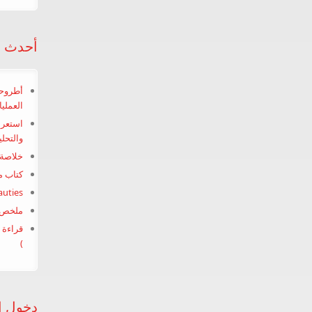
أحدث ال
أطروحة
العملي
استعرا
والتحلي
خلاصة 
كتاب م
uties
ملخص ك
قراءة 
)
دخول ا