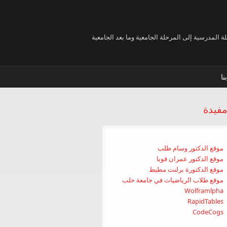
 المدرسية إلى المرحلة الجامعية وما بعد الجامعية
نا
مفيدة
موقع الدكتور وسام طلب
موقع الدكتور عمران قوبا
موقع الدكتورة برلنت مطيط
موقع طلاب الرياضيات في جامعة حلب
Wolframlpha
RapidTables
CodeCogs