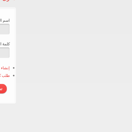
‏اسم ا
‏كلمة ا
إنشاء 
طلب كل