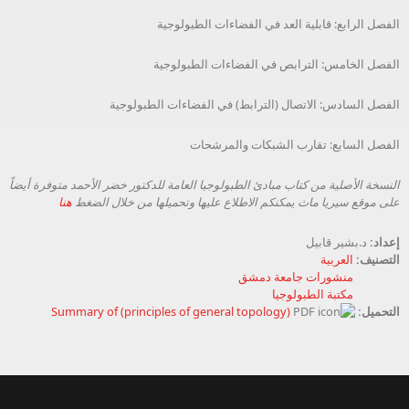
الفصل الرابع: قابلية العد في الفضاءات الطبولوجية
الفصل الخامس: الترابص في الفضاءات الطبولوجية
الفصل السادس: الاتصال (الترابط) في الفضاءات الطبولوجية
الفصل السابع: تقارب الشبكات والمرشحات
النسخة الأصلية من كتاب مبادئ الطبولوجيا العامة للدكتور خضر الأحمد متوفرة أيضاً
على موقع سيريا ماث يمكنكم الاطلاع عليها وتحميلها من خلال الضغط
هنا
إعداد:
د.بشير قابيل
التصنيف:
العربية
منشورات جامعة دمشق
مكتبة الطبولوجيا
التحميل:
Summary of (principles of general topology)