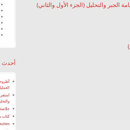
 الجبر والتحليل (الجزء الأول والثاني)
اضيات العامة الجبر والتحليل (الجزء الأول والثاني)
لثات (ملخص)
أحدث ال
أطروحة
العملي
استعرا
والتحلي
خلاصة 
ل الرياضي
كتاب م
uties