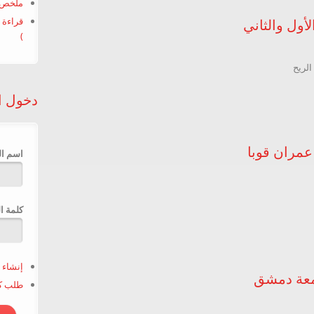
ملخص ك
قراءة 
أول والثاني
)
الريح
امل الجزء الأول والثاني
دخول ا
عمران قوبا
‏اسم ا
‏كلمة ا
يقي للدكتور عمران قوبا
إنشاء 
طلب كل